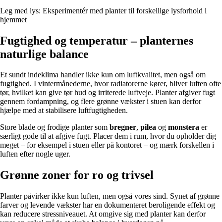
Leg med lys: Eksperimentér med planter til forskellige lysforhold i
hjemmet
Fugtighed og temperatur – planternes
naturlige balance
Et sundt indeklima handler ikke kun om luftkvalitet, men også om
fugtighed. I vintermånederne, hvor radiatorerne kører, bliver luften ofte
tør, hvilket kan give tør hud og irriterede luftveje. Planter afgiver fugt
gennem fordampning, og flere grønne vækster i stuen kan derfor
hjælpe med at stabilisere luftfugtigheden.
Store blade og frodige planter som
bregner
,
pilea
og
monstera
er
særligt gode til at afgive fugt. Placer dem i rum, hvor du opholder dig
meget – for eksempel i stuen eller på kontoret – og mærk forskellen i
luften efter nogle uger.
Grønne zoner for ro og trivsel
Planter påvirker ikke kun luften, men også vores sind. Synet af grønne
farver og levende vækster har en dokumenteret beroligende effekt og
kan reducere stressniveauet. At omgive sig med planter kan derfor