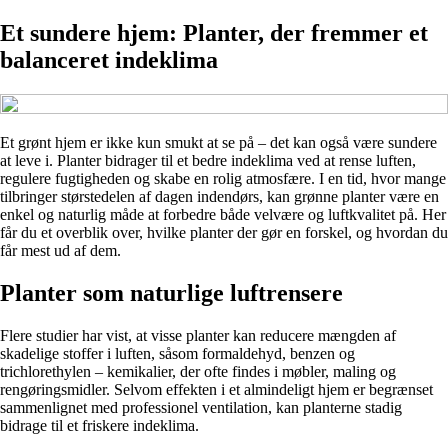
Et sundere hjem: Planter, der fremmer et
balanceret indeklima
Et grønt hjem er ikke kun smukt at se på – det kan også være sundere
at leve i. Planter bidrager til et bedre indeklima ved at rense luften,
regulere fugtigheden og skabe en rolig atmosfære. I en tid, hvor mange
tilbringer størstedelen af dagen indendørs, kan grønne planter være en
enkel og naturlig måde at forbedre både velvære og luftkvalitet på. Her
får du et overblik over, hvilke planter der gør en forskel, og hvordan du
får mest ud af dem.
Planter som naturlige luftrensere
Flere studier har vist, at visse planter kan reducere mængden af
skadelige stoffer i luften, såsom formaldehyd, benzen og
trichlorethylen – kemikalier, der ofte findes i møbler, maling og
rengøringsmidler. Selvom effekten i et almindeligt hjem er begrænset
sammenlignet med professionel ventilation, kan planterne stadig
bidrage til et friskere indeklima.