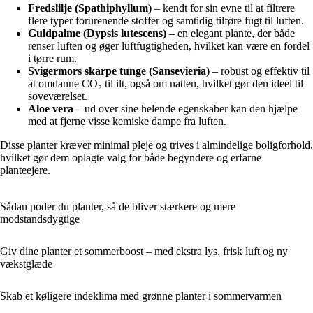
Fredslilje (Spathiphyllum)
– kendt for sin evne til at filtrere
flere typer forurenende stoffer og samtidig tilføre fugt til luften.
Guldpalme (Dypsis lutescens)
– en elegant plante, der både
renser luften og øger luftfugtigheden, hvilket kan være en fordel
i tørre rum.
Svigermors skarpe tunge (Sansevieria)
– robust og effektiv til
at omdanne CO₂ til ilt, også om natten, hvilket gør den ideel til
soveværelset.
Aloe vera
– ud over sine helende egenskaber kan den hjælpe
med at fjerne visse kemiske dampe fra luften.
Disse planter kræver minimal pleje og trives i almindelige boligforhold,
hvilket gør dem oplagte valg for både begyndere og erfarne
planteejere.
Sådan poder du planter, så de bliver stærkere og mere
modstandsdygtige
Giv dine planter et sommerboost – med ekstra lys, frisk luft og ny
vækstglæde
Skab et køligere indeklima med grønne planter i sommervarmen