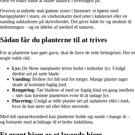
være en enkel måde at skabe balance i hverdagen på.
Overvej at indrette små grønne zoner i hjemmet: et hjørne med
hængeplanter i stuen, en vindueskarm med urter i køkkenet eller en
samling sukkulenter på skrivebordet. Det giver både liv og struktur til
indretningen – og en følelse af nærhed til naturen.
Sådan får du planterne til at trives
For at planterne kan gøre gavn, skal de have de rette betingelser. Her er
nogle enkle råd:
Lys:
De fleste stueplanter trives bedst i indirekte lys. Undgå
direkte sol på sarte blade.
Vanding:
Hellere for lidt end for meget. Mange planter tager
skade af konstant fugtig jord.
Rengøring:
Tør bladene af med en fugtig klud en gang imellem
– støv kan hæmme planternes evne til at optage lys.
Placering:
Undgå at stille planter tæt på radiatorer eller i træk,
hvor de kan tørre ud eller blive stressede.
Med lidt opmærksomhed kan planterne holde sig sunde i mange år –
og fortsætte med at bidrage til et bedre indeklima.
Et grønt hjem er et levende hjem