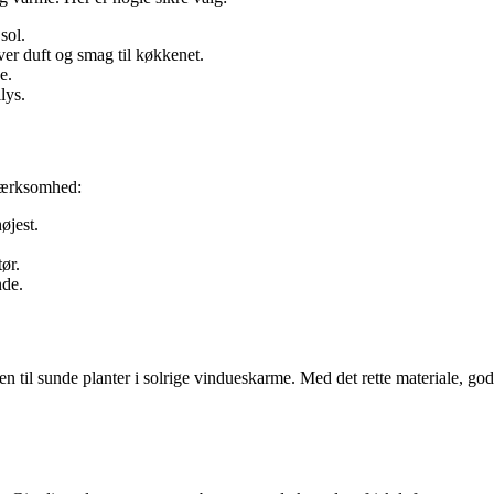
sol.
iver duft og smag til køkkenet.
e.
lys.
pmærksomhed:
øjest.
ør.
nde.
n til sunde planter i solrige vindueskarme. Med det rette materiale, go