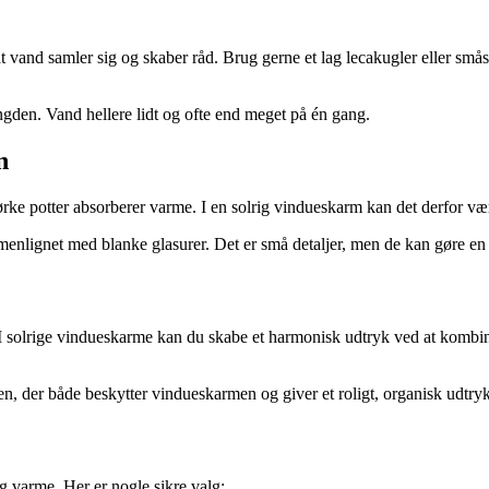
 vand samler sig og skaber råd. Brug gerne et lag lecakugler eller småste
den. Vand hellere lidt og ofte end meget på én gang.
n
mørke potter absorberer varme. I en solrig vindueskarm kan det derfor væ
lignet med blanke glasurer. Det er små detaljer, men de kan gøre en fo
 I solrige vindueskarme kan du skabe et harmonisk udtryk ved at kombine
n, der både beskytter vindueskarmen og giver et roligt, organisk udtryk
l og varme. Her er nogle sikre valg: