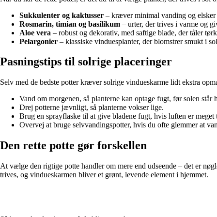
Sukkulenter og kaktusser
– kræver minimal vanding og elsker 
Rosmarin, timian og basilikum
– urter, der trives i varme og g
Aloe vera
– robust og dekorativ, med saftige blade, der tåler tørk
Pelargonier
– klassiske vinduesplanter, der blomstrer smukt i sol
Pasningstips til solrige placeringer
Selv med de bedste potter kræver solrige vindueskarme lidt ekstra o
Vand om morgenen, så planterne kan optage fugt, før solen står h
Drej potterne jævnligt, så planterne vokser lige.
Brug en sprayflaske til at give bladene fugt, hvis luften er meget t
Overvej at bruge selvvandingspotter, hvis du ofte glemmer at va
Den rette potte gør forskellen
At vælge den rigtige potte handler om mere end udseende – det er nøgle
trives, og vindueskarmen bliver et grønt, levende element i hjemmet.