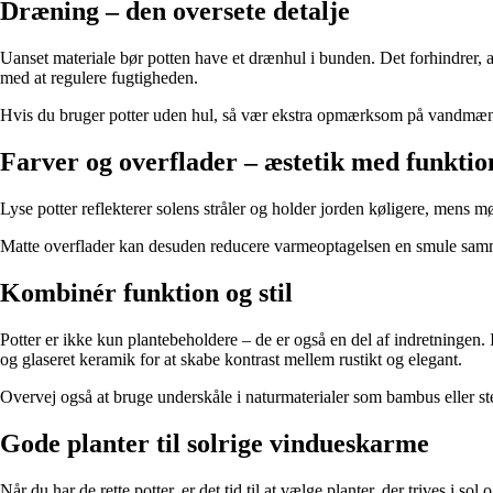
Dræning – den oversete detalje
Uanset materiale bør potten have et drænhul i bunden. Det forhindrer, at
med at regulere fugtigheden.
Hvis du bruger potter uden hul, så vær ekstra opmærksom på vandmæng
Farver og overflader – æstetik med funktio
Lyse potter reflekterer solens stråler og holder jorden køligere, mens 
Matte overflader kan desuden reducere varmeoptagelsen en smule sammen
Kombinér funktion og stil
Potter er ikke kun plantebeholdere – de er også en del af indretningen.
og glaseret keramik for at skabe kontrast mellem rustikt og elegant.
Overvej også at bruge underskåle i naturmaterialer som bambus eller ste
Gode planter til solrige vindueskarme
Når du har de rette potter, er det tid til at vælge planter, der trives i so