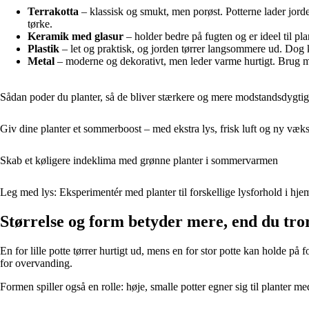
Terrakotta
– klassisk og smukt, men porøst. Potterne lader jorden
tørke.
Keramik med glasur
– holder bedre på fugten og er ideel til pla
Plastik
– let og praktisk, og jorden tørrer langsommere ud. Dog ka
Metal
– moderne og dekorativt, men leder varme hurtigt. Brug met
Sådan poder du planter, så de bliver stærkere og mere modstandsdygti
Giv dine planter et sommerboost – med ekstra lys, frisk luft og ny væk
Skab et køligere indeklima med grønne planter i sommervarmen
Leg med lys: Eksperimentér med planter til forskellige lysforhold i hj
Størrelse og form betyder mere, end du tro
En for lille potte tørrer hurtigt ud, mens en for stor potte kan holde 
for overvanding.
Formen spiller også en rolle: høje, smalle potter egner sig til planter me