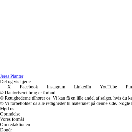
J
eres
P
lanter
Del og vis hjerte
X
Facebook
Instagram
LinkedIn
YouTube
Pin
© Uautoriseret brug er forbudt.
© Rettighederne tilhører os. Vi kan få en lille andel af salget, hvis du
© Vi forbeholder os alle rettigheder til materialet på denne side. Nogle
Mød os
Oprindelse
Vores formål
Om redaktionen
Donér