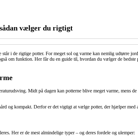
 sådan vælger du rigtigt
tår i de rigtige potter. For meget sol og varme kan nemlig udtørre jorde
så om funktion. Her får du en guide til, hvordan du vælger de bedste po
arme
eraturudsving. Midt på dagen kan potterne blive meget varme, mens de om 
hård og kompakt. Derfor er det vigtigt at vælge potter, der hjælper med 
leres. Her er de mest almindelige typer – og deres fordele og ulemper: