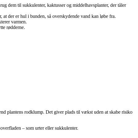
Brug dem til sukkulenter, kaktusser og middelhavsplanter, der tåler
or, at der er hul i bunden, så overskydende vand kan løbe fra.
ekterer varmen.
tte rødderne.
end plantens rodklump. Det giver plads til vækst uden at skabe risiko
i overfladen – som urter eller sukkulenter.