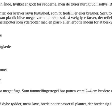
 ånde, hvilket er godt for rødderne, men de tørrer hurtigt ud i sollys. 
nter, der kræver jævn fugtighed, som fx fredsliljer eller bregner. Sørg f
n plastik blive meget varmt i direkte sol, så vælg lyse farver, der refl
alpotter som yderpotter med en plast- eller lerpotte indeni for at besky
ge
stglæde
emmet
r
på for meget fugt. Som tommelfingerregel bør potten være 2–4 cm bredere 
d dybe rødder, mens lave, brede potter passer til planter, der breder sig 