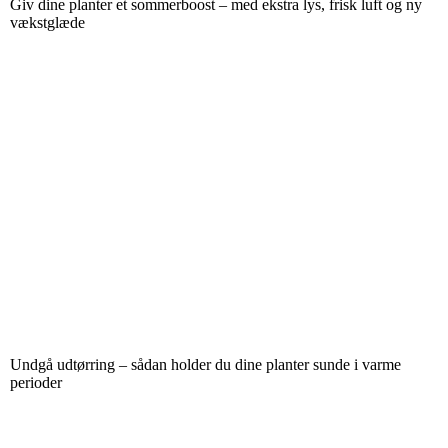
Giv dine planter et sommerboost – med ekstra lys, frisk luft og ny
vækstglæde
Undgå udtørring – sådan holder du dine planter sunde i varme
perioder