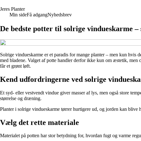
J
eres
P
lanter
Min side
Få adgang
Nyhedsbrev
De bedste potter til solrige vindueskarme –
Solrige vindueskarme er et paradis for mange planter – men kun hvis de s
med bladene. Valget af potte handler derfor ikke kun om æstetik, men og
får et grønt løft.
Kend udfordringerne ved solrige vinduesk
Et syd- eller vestvendt vindue giver masser af lys, men også store temp
størrelse og dræning.
Planter i solrige vindueskarme tørrer hurtigere ud, og jorden kan blive 
Vælg det rette materiale
Materialet på potten har stor betydning for, hvordan fugt og varme regu